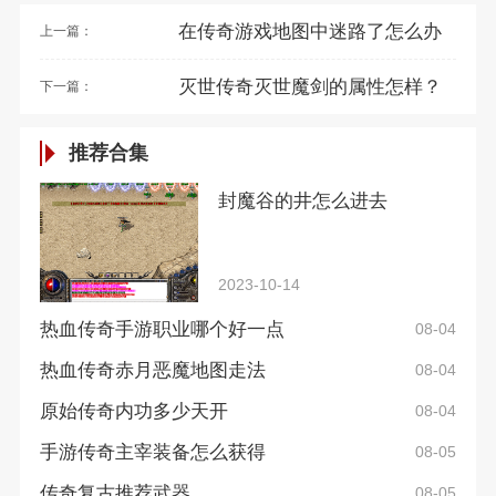
在传奇游戏地图中迷路了怎么办
上一篇：
灭世传奇灭世魔剑的属性怎样？
下一篇：
推荐合集
封魔谷的井怎么进去
2023-10-14
热血传奇手游职业哪个好一点
08-04
热血传奇赤月恶魔地图走法
08-04
原始传奇内功多少天开
08-04
手游传奇主宰装备怎么获得
08-05
传奇复古推荐武器
08-05