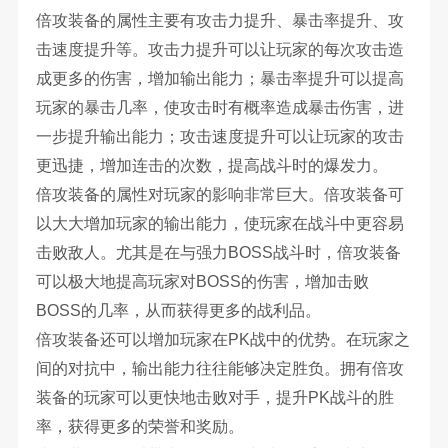
倍攻装备的属性主要有攻击力提升、暴击率提升、攻
击速度提升等。攻击力提升可以让玩家的每次攻击造
成更多的伤害，增加输出能力；暴击率提升可以提高
玩家的暴击几率，使攻击时有概率造成暴击伤害，进
一步提升输出能力；攻击速度提升可以让玩家的攻击
更迅捷，增加连击的次数，提高战斗时的爆发力。
倍攻装备的属性对玩家的影响非常巨大。倍攻装备可
以大大增加玩家的输出能力，使玩家在战斗中更容易
击败敌人。尤其是在与强力BOSS战斗时，倍攻装备
可以极大地提高玩家对BOSS的伤害，增加击败
BOSS的几率，从而获得更多的战利品。
倍攻装备还可以增加玩家在PK战中的优势。在玩家之
间的对抗中，输出能力往往能够决定胜负。拥有倍攻
装备的玩家可以更快地击败对手，提升PK战斗的胜
率，获得更多的荣誉和奖励。