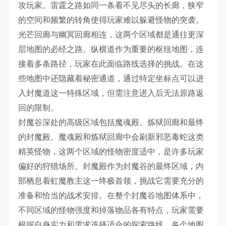
攻玩家。雷霆之路如同一条看不见尽头的长廊，狭窄
的空间和频繁的转角使得玩家难以躲避怪物的突袭。
光芒回廊与幽冥回廊相连，这两个区域都是通往更深
层地图的必经之路。纵横道作为重要的枢纽地图，连
接着多条路径，玩家在此面临路线选择的挑战。在这
些地图中还隐藏着秘密通道，通过特定坐标点可以进
入封魔道这一特殊区域，但需注意进入后无法原路返
回的限制。
封魔谷深处的高级区域包括魔魂殿、炼狱回廊和最终
的封魔殿。魔魂殿和炼狱回廊中会刷新邪恶毒蛇这类
精英怪物，这两个区域的怪物密度适中，是许多玩家
偏好的狩猎场所。封魔殿作为封魔谷的最终区域，内
部栖息着虹魔教主这一终极首领，挑战它需要充分的
准备和恰当的战术安排。在整个封魔谷地图体系中，
不同区域的怪物强度和掉落物品各有特点，玩家需要
根据自身实力和需求选择适合的探索路线。各个地图