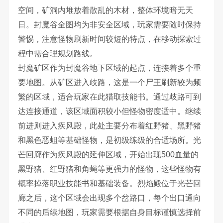
空间，矿洞内堆放着散乱的木材，整体环境暗无天
日。封魔谷全图均为非安全区域，玩家需要随时保持
警惕，注意怪物刷新时间较短的特点，在移动探索过
程中需合理规划路线。
封魔矿区作为封魔谷地下区域的起点，连接着多个重
要地图。从矿区进入歧路，这是一个尸王刷新较为频
繁的区域，适合玩家在此猎取技能书。通过歧路可到
达连接通道，该区域面积较小但怪物密度适中。继续
前进则进入疾风殿，此处主要分布着红野猪、黑野猪
和黑色恶蛆等基础怪物，是初级练级的合适场所。光
芒回廊作为疾风殿的延伸区域，开始出现500血量的
黑野猪、红野猪和角蝇等更强力的怪物，这些怪物有
概率掉落职业技能书和基础装备。烈焰殿位于光芒回
廊之后，这个区域会出现多个岔路口，每个出口通向
不同的后续地图，玩家需要根据自身目标谨慎选择前