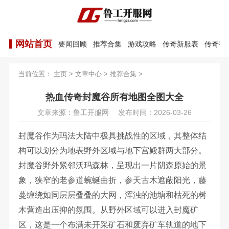
网站首页
要闻回顾
推荐合集
游戏攻略
传奇新服表
传奇手
当前位置：
主页
>
文章中心
>
推荐合集
>
热血传奇封魔谷所有地图全图大全
文章来源：鲁工开服网
发布时间：2026-03-26
封魔谷作为玛法大陆中极具挑战性的区域，其整体结
构可以划分为地表野外区域与地下宫殿群两大部分。
封魔谷野外紧邻沃玛森林，呈现出一片阴森原始的景
象，狭窄的老参道蜿蜒曲折，参天古木遮蔽阳光，藤
蔓缠绕如同层层叠叠的大网，浑浊的池塘和枯死的树
木营造出压抑的氛围。从野外区域可以进入封魔矿
区，这是一个布满未开采矿石和废弃矿车轨道的地下